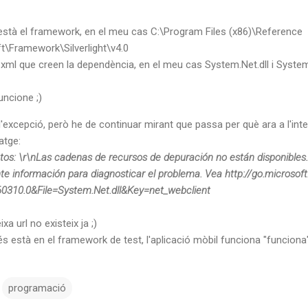
 està el framework, en el meu cas C:\Program Files (x86)\Reference
\Framework\Silverlight\v4.0
 i .xml que creen la dependència, en el meu cas System.Net.dll i Syste
uncione ;)
l'excepció, però he de continuar mirant que passa per què ara a l'inte
atge:
os: \r\nLas cadenas de recursos de depuración no están disponibles.
nte información para diagnosticar el problema. Vea http://go.microsof
60310.0&File=System.Net.dll&Key=net_webclient
xa url no existeix ja ;)
s està en el framework de test, l'aplicació mòbil funciona "funcion
programació