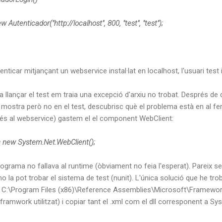
nticador("http://localhost", 800, "test", "test");
ticar mitjançant un webservice instal·lat en localhost, l'usuari test 
llançar el test em traia una excepció d'arxiu no trobat. Després de 
 mostra però no en el test, descubrisc què el problema està en al fer el
ccés al webservice) gastem el el component WebClient:
 new System.Net.WebClient();
rograma no fallava al runtime (òbviament no feia l'esperat). Pareix se
 la pot trobar el sistema de test (nunit). L'única solució que he tr
 C:\Program Files (x86)\Reference Assemblies\Microsoft\Framework\S
l framwork utilitzat) i copiar tant el .xml com el dll corresponent a S