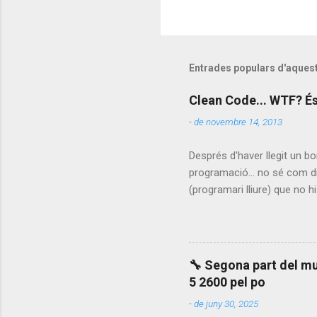
Entrades populars d'aques
Clean Code... WTF? És
-
de novembre 14, 2013
Després d'haver llegit un bo
programació... no sé com di
(programari lliure) que no h
menyspreuar-lo) en el que v
fòrum és una passada, va mo
supose) que volia fer la mo
Bob) és què les funcions ha
🔧 Segona part del mu
lo, però a veure qui és el 
5 2600 pel po
en...
-
de juny 30, 2025