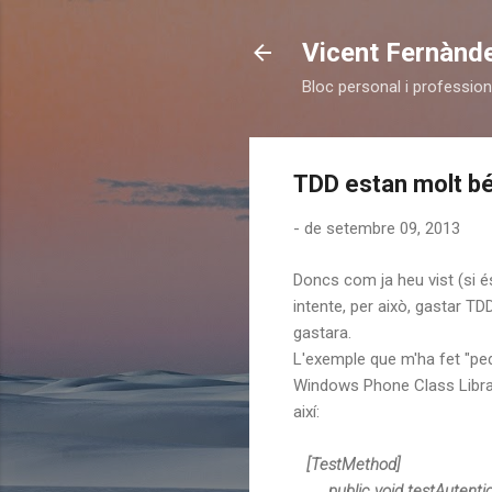
Vicent Fernànd
Bloc personal i profession
TDD estan molt bé
-
de setembre 09, 2013
Doncs com ja heu vist (si é
intente, per això, gastar T
gastara.
L'exemple que m'ha fet "ped
Windows Phone Class Library
així:
[TestMethod]
public void testAutentic