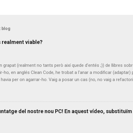
t blog
 realment viable?
n grapat (realment no tants però així quede d'entés ;)) de llibres sobr
r-ho, en anglés Clean Code, he trobat a l'anar a modificar (adaptar)
i havia per on agarrar-ho. Vaig a posar un cas (no, no vaig a refactori
olia "treballar" actualment. Volia fer una modificació del fòrum Sim
lt bé i inclou de serie una versió per a mòbil que ve molt bé). El res
dificació, té un tamany de més de 600 línies!!! Recordem que uns dels
n de fer una i només una cosa, i han de ser curtes. El que caldria s
ntatge del nostre nou PC! En aquest vídeo, substituïm
guapo que es posa ara a fer-ho (hi ha molt de codi al fòrum). He de di