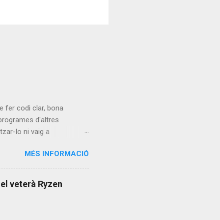
e fer codi clar, bona
 programes d'altres
tzar-lo ni vaig a
ple Machines Forum (el
MÉS INFORMACIÓ
ultat és què la funció (on
 principis (segons l'Uncle
upose què és refacoritzar-
 el veterà Ryzen
r també que el codi està fet