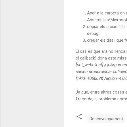
Anar a la carpeta on
Assemblies\Microsoft
copiar els arxius .dll
debug
creuar els dits i que f
El cas és que ara no llença 
el callback) dona este miss
[net_webclient]\r\nArgument
suelen proporcionar suficie
linkid=106663&Version=4.0.
Ja que, entre altres coses ei
I recorde, el problema nomé
Desenvolupament