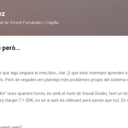
Salta al contingut principal
ez
al de Vicent Fernàndez i Capilla
 però...
s que algú segueix el meu bloc, clar ;)) que estic intentant aprendre
DDs. Però de vegades em planteja més problemes propis del sistema de
re" unes quantes hores, és amb el nunit de Visual Studio, fent un t
 (target 7.1 SDK, no sé si això és rellevant però pense que no). En r
adorLogin()