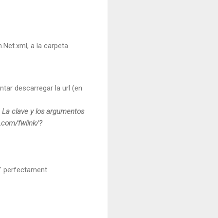
m.Net.xml, a la carpeta
ntar descarregar la url (en
 La clave y los argumentos
t.com/fwlink/?
a" perfectament.