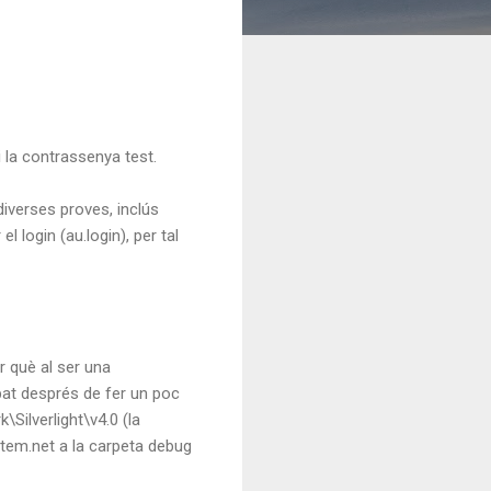
i la contrassenya test.
diverses proves, inclús
 login (au.login), per tal
r què al ser una
obat després de fer un poc
ilverlight\v4.0 (la
ystem.net a la carpeta debug