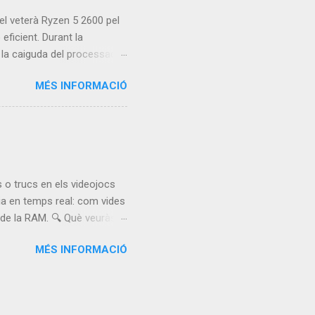
el veterà Ryzen 5 2600 pel
eficient. Durant la
t la caiguda del processador
a prova el rendiment amb
MÉS INFORMACIÓ
://youtu.be/_3okNKud21A 💬
 o trucs en els videojocs
ia en temps real: com vides
s de la RAM. 🔍 Què veuràs al
memòria per aplicar cheats
MÉS INFORMACIÓ
nem la nova càmera HP 960
) ⚠️ Aquest vídeo és només
edició de memòria pot ser
llor què passa dins d’un