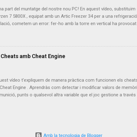
 part del muntatge del nostre nou PC! En aquest vídeo, substituïm 
zen 7 5800X , equipat amb un Artic Freezer 34 per a una refrigeració 
·lació, cometem un error: fer-ho amb la torre en vertical ha provoca
ilador. Un clar exemple del que NO s’ha de fer . 🎮 Finalment, posem 
 Gate 3 . Vols veure com respon? 📺 Mira el vídeo complet 👉 https
at alguna vegada un error similar? Deixa el teu comentari!
s Cheats amb Cheat Engine
uest vídeo t’expliquem de manera pràctica com funcionen els cheats
t Cheat Engine . Aprendràs com detectar i modificar valors de memòr
, munició, punts o qualsevol altra variable que el joc gestione a travé
om detectar valors en temps real amb Cheat Engine Modificació de 
en un joc senzill per entendre millor el procés I... sorpresa! Estre
ue, tot siga dit, la qualitat ha baixat respecte a vídeos anteriors 😅
alitats educatives: entendre com funcionen les eines de debugging i 
stàs aprenent informàtica, programació o simplement vols conéixer mi
Amb la tecnologia de Blogger