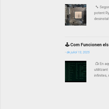
🔧 Segona
potent Ry
desinstal
i el vent
Baldur’s
T'ha pass
🕹️ Com Funcionen el
-
de juliol 13, 2025
📺 En aq
utilitzan
infinites
vídeo? C
Exemples 
(encara q
per a fin
útil si e