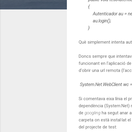
{
Autenticador au = new Aute
au.login();
}
Què simplement intenta auten
Doncs sempre que intentava 
funcionant en l'aplicació de
d'obrir una url remota (l'a
System.Net.WebClient wc =
Si comentava eixa línia el p
dependència (System.Net) no
de
googling
ha segut anar a
carpeta on està instal·lat e
del projecte de test: