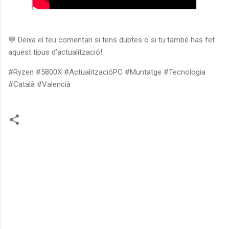
💬 Deixa el teu comentari si tens dubtes o si tu també has fet
aquest tipus d’actualització!
#Ryzen #5800X #ActualitzacióPC #Muntatge #Tecnologia
#Català #Valencià
C
o
m
e
n
t