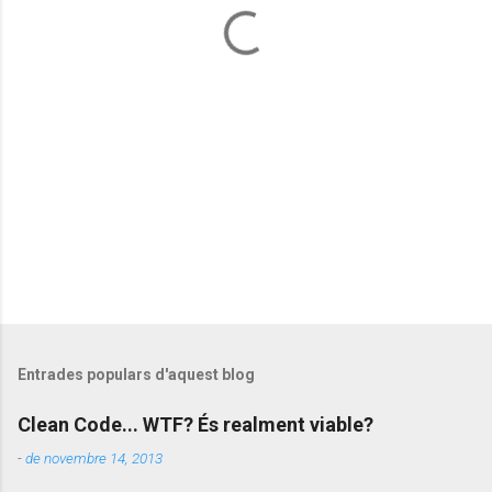
a
r
i
s
Entrades populars d'aquest blog
Clean Code... WTF? És realment viable?
-
de novembre 14, 2013