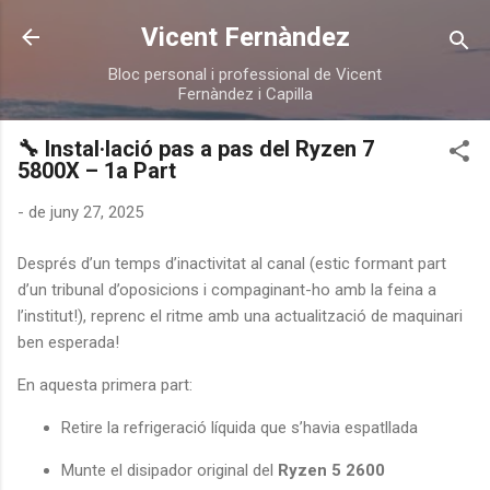
Salta al contingut principal
Vicent Fernàndez
Bloc personal i professional de Vicent
Fernàndez i Capilla
🔧 Instal·lació pas a pas del Ryzen 7
5800X – 1a Part
-
de juny 27, 2025
Després d’un temps d’inactivitat al canal (estic formant part
d’un tribunal d’oposicions i compaginant-ho amb la feina a
l’institut!), reprenc el ritme amb una actualització de maquinari
ben esperada!
En aquesta primera part:
Retire la refrigeració líquida que s’havia espatllada
Munte el disipador original del
Ryzen 5 2600