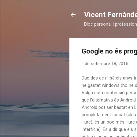
Vicent Fernànd
Bloc personal i profession
Google no és progr
-
de setembre 18, 2015
Duc des de ni sé els anys 
he gastat windows (ho he de
Valga esta confessió person
que l'alternativa és Androi
Android pot ser bastat en Li
completament tancat (algú t
lliure), és un poc més lliure
interfície). És a dir que el
estan siguent investigats p