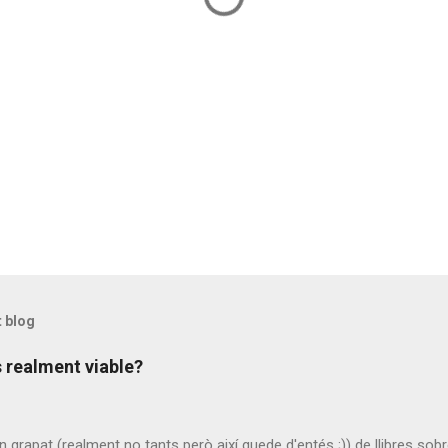
t blog
 realment viable?
n grapat (realment no tants però així quede d'entés ;)) de llibres sobr