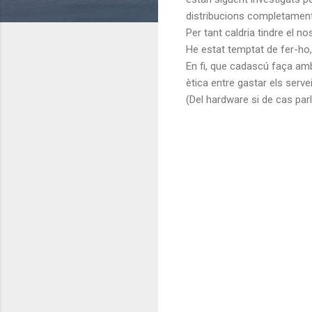
distribucions completament 
Per tant caldria tindre el no
He estat temptat de fer-ho
En fi, que cadascú faça amb 
ètica entre gastar els serve
(Del hardware si de cas pa
C
o
m
e
n
t
a
r