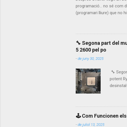
programació... no sé com di
(programari lliure) que no h
menyspreuar-lo) en el que v
fòrum és una passada, va mo
supose) que volia fer la mo
Bob) és què les funcions ha
🔧 Segona part del mu
lo, però a veure qui és el 
5 2600 pel po
en...
-
de juny 30, 2025
🔧 Segona
potent Ry
desinstal
i el vent
Baldur’s
T'ha pass
🕹️ Com Funcionen el
-
de juliol 13, 2025