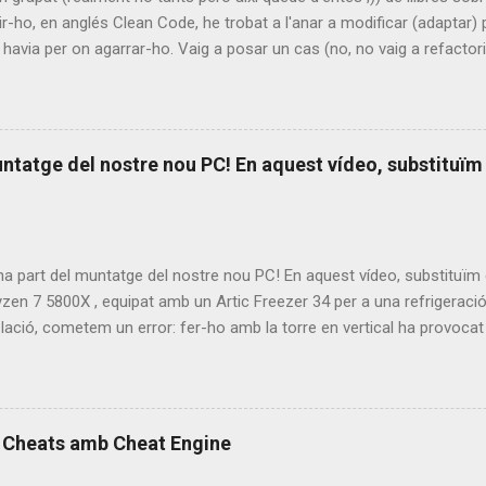
r-ho, en anglés Clean Code, he trobat a l'anar a modificar (adaptar)
i havia per on agarrar-ho. Vaig a posar un cas (no, no vaig a refactori
olia "treballar" actualment. Volia fer una modificació del fòrum Sim
lt bé i inclou de serie una versió per a mòbil que ve molt bé). El res
dificació, té un tamany de més de 600 línies!!! Recordem que uns dels
n de fer una i només una cosa, i han de ser curtes. El que caldria s
ntatge del nostre nou PC! En aquest vídeo, substituïm
guapo que es posa ara a fer-ho (hi ha molt de codi al fòrum). He de di
 part del muntatge del nostre nou PC! En aquest vídeo, substituïm 
zen 7 5800X , equipat amb un Artic Freezer 34 per a una refrigeració 
·lació, cometem un error: fer-ho amb la torre en vertical ha provoca
ilador. Un clar exemple del que NO s’ha de fer . 🎮 Finalment, posem 
 Gate 3 . Vols veure com respon? 📺 Mira el vídeo complet 👉 https
at alguna vegada un error similar? Deixa el teu comentari!
s Cheats amb Cheat Engine