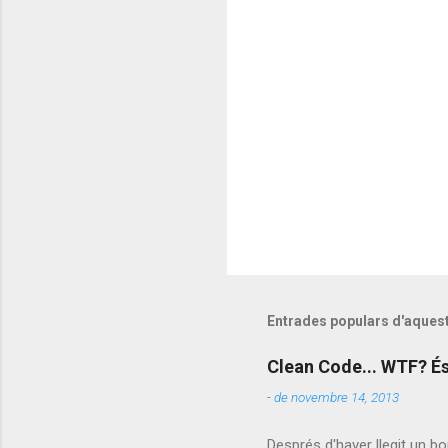
i
s
Entrades populars d'aques
Clean Code... WTF? És
-
de novembre 14, 2013
Després d'haver llegit un bo