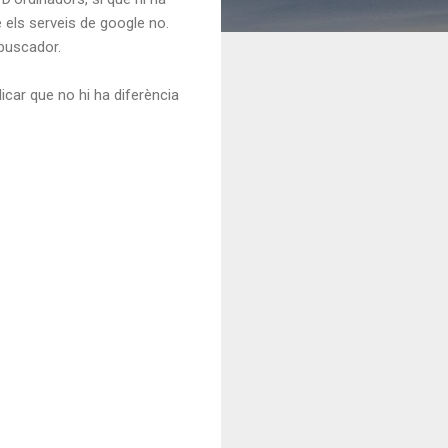
 els serveis de google no.
 buscador.
icar que no hi ha diferència