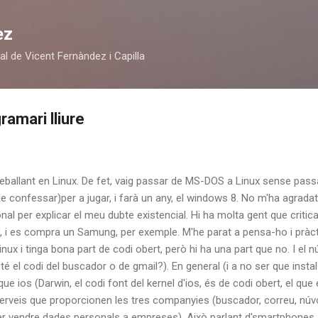
Salta al contingut principal
ez
al de Vicent Fernàndez i Capilla
amari lliure
treballant en Linux. De fet, vaig passar de MS-DOS a Linux sense pa
 confessar)per a jugar, i farà un any, el windows 8. No m'ha agradat i
al per explicar el meu dubte existencial. Hi ha molta gent que critica
d , i es compra un Samung, per exemple. M'he parat a pensa-ho i pràc
nux i tinga bona part de codi obert, però hi ha una part que no. I el 
é el codi del buscador o de gmail?). En general (i a no ser que insta
 que ios (Darwin, el codi font del kernel d'ios, és de codi obert, el qu
s serveis que proporcionen les tres companyies (buscador, correu, núvol
er vendre dades personals a empreses). Això parlant d'smartphones. 