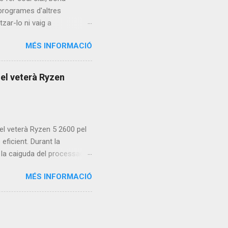
 programes d'altres
tzar-lo ni vaig a
ple Machines Forum (el
MÉS INFORMACIÓ
ultat és què la funció (on
 principis (segons l'Uncle
upose què és refacoritzar-
 el veterà Ryzen
r també que el codi està fet
el veterà Ryzen 5 2600 pel
eficient. Durant la
t la caiguda del processador
a prova el rendiment amb
MÉS INFORMACIÓ
://youtu.be/_3okNKud21A 💬