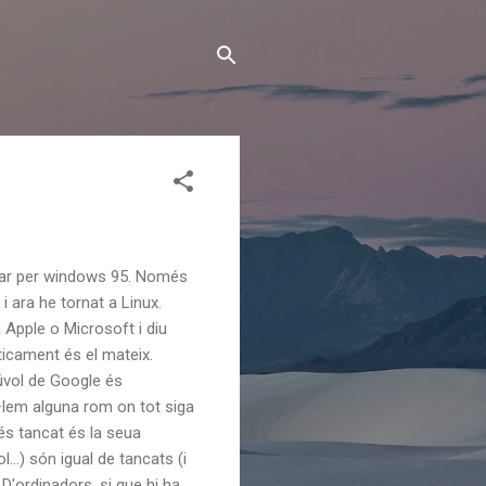
ssar per windows 95. Només
 ara he tornat a Linux.
 Apple o Microsoft i diu
ticament és el mateix.
núvol de Google és
l·lem alguna rom on tot siga
e és tancat és la seua
...) són igual de tancats (i
D'ordinadors, si que hi ha